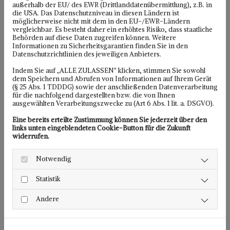
außerhalb der EU/ des EWR (Drittlanddatenübermittlung), z.B. in
die USA. Das Datenschutzniveau in diesen Ländern ist
Dadurch lassen sich auch langfristige Planungen für
möglicherweise nicht mit dem in den EU-/EWR-Ländern
vergleichbar. Es besteht daher ein erhöhtes Risiko, dass staatliche
die Zukunft optimal ausrichten, die weit über rein
Behörden auf diese Daten zugreifen können. Weitere
steuerliche Angelegenheiten hinausgehen.
Informationen zu Sicherheitsgarantien finden Sie in den
Datenschutzrichtlinien des jeweiligen Anbieters.
Die Steuerkanzlei Angelika Scharn
Indem Sie auf „ALLE ZULASSEN" klicken, stimmen Sie sowohl
dem Speichern und Abrufen von Informationen auf Ihrem Gerät
erstellt in Bad Düben Gutachten für
(§ 25 Abs. 1 TDDDG) sowie der anschließenden Datenverarbeitung
für die nachfolgend dargestellten bzw. die von Ihnen
steuerliche Sachverhalte
ausgewählten Verarbeitungszwecke zu (Art 6 Abs. 1 lit. a. DSGVO).
Für unterschiedlichste Situationen müssen
Eine bereits erteilte Zustimmung können Sie jederzeit über den
links unten eingeblendeten Cookie-Button für die Zukunft
steuerliche Angelegenheiten in Gutachten
widerrufen.
dargestellt werden. Sie dienen als Grundlage für
Notwendig
strategische Entscheidungen in der
Unternehmensentwicklung. Sie sind Grundlage von
Statistik
Verhandlungen mit Banken, Partnern, Teilhabern,
Andere
den Finanzbehörden oder auch bei
Auseinandersetzungen vor Gericht. Neben der